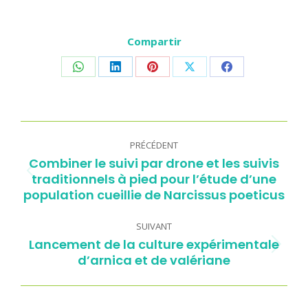
Compartir
Partager
Partager
Partager
Partager
Partager
sur
sur
sur
sur
sur
WhatsApp
LinkedIn
Pinterest
X
Facebook
Navigation
article
PRÉCÉDENT
Combiner le suivi par drone et les suivis
traditionnels à pied pour l’étude d’une
Article
population cueillie de Narcissus poeticus
précédent
:
SUIVANT
Lancement de la culture expérimentale
Article
d’arnica et de valériane
suivant
: