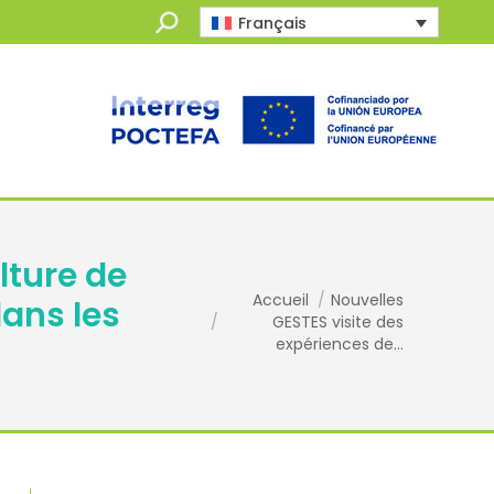
Recherche
Français
:
lture de
Vous êtes ici :
Accueil
Nouvelles
ans les
GESTES visite des
expériences de…