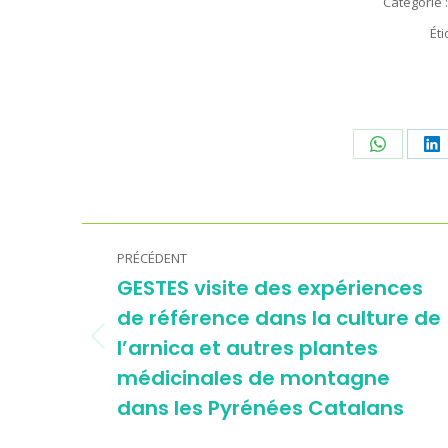
Catégorie 
Éti
Partager
Pa
sur
su
WhatsAp
Li
Navigation
PRÉCÉDENT
article
GESTES visite des expériences
de référence dans la culture de
l’arnica et autres plantes
Article
médicinales de montagne
précédent
:
dans les Pyrénées Catalans