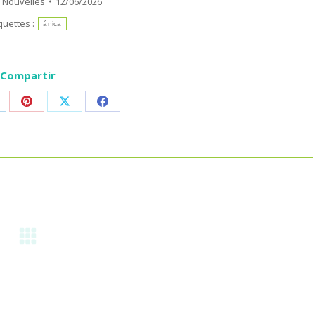
:
Nouvelles
12/06/2026
quettes :
ánica
Compartir
rtager
Partager
Partager
Partager
r
sur
sur
sur
p
nkedIn
Pinterest
X
Facebook