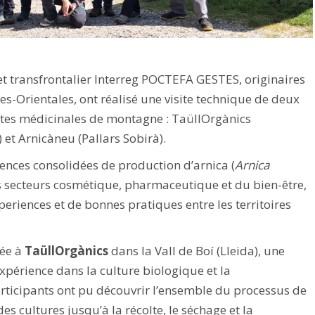
et transfrontalier Interreg POCTEFA GESTES, originaires
es-Orientales, ont réalisé une visite technique de deux
antes médicinales de montagne : TaüllOrgànics
 et Arnicàneu (Pallars Sobirà).
iences consolidées de production d’arnica (
Arnica
les secteurs cosmétique, pharmaceutique et du bien-être,
periences et de bonnes pratiques entre les territoires
lée à
TaüllOrgànics
dans la Vall de Boí (Lleida), une
expérience dans la culture biologique et la
rticipants ont pu découvrir l’ensemble du processus de
es cultures jusqu’à la récolte, le séchage et la