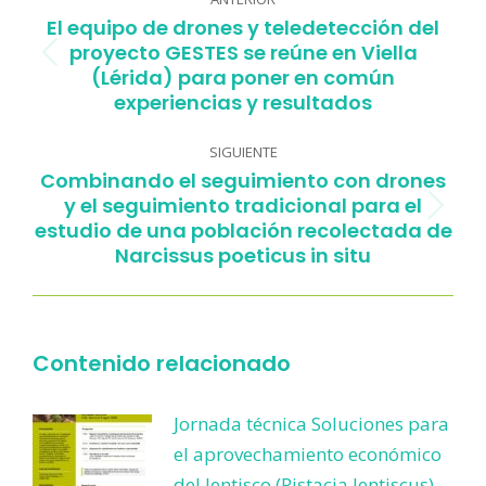
entre
El equipo de drones y teledetección del
publicaciones
proyecto GESTES se reúne en Viella
Publicación
(Lérida) para poner en común
anterior:
experiencias y resultados
SIGUIENTE
Combinando el seguimiento con drones
y el seguimiento tradicional para el
Publicación
estudio de una población recolectada de
siguiente:
Narcissus poeticus in situ
Contenido relacionado
Jornada técnica Soluciones para
el aprovechamiento económico
del lentisco (Pistacia lentiscus)