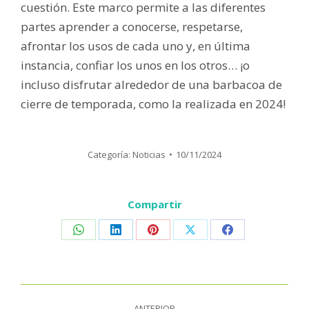
cuestión. Este marco permite a las diferentes
partes aprender a conocerse, respetarse,
afrontar los usos de cada uno y, en última
instancia, confiar los unos en los otros… ¡o
incluso disfrutar alrededor de una barbacoa de
cierre de temporada, como la realizada en 2024!
Categoría:
Noticias
10/11/2024
Compartir
Share
Share
Share
Share
Share
on
on
on
on
on
WhatsApp
LinkedIn
Pinterest
X
Facebook
Navegación
ANTERIOR