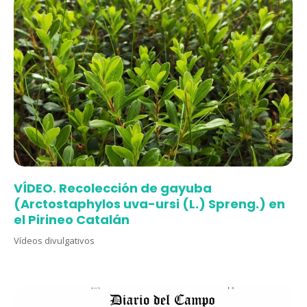
VÍDEO. Recolección de gayuba
(Arctostaphylos uva-ursi (L.) Spreng.) en
el Pirineo Catalán
Vídeos divulgativos