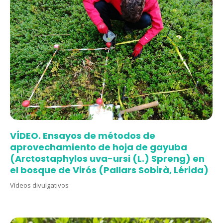
VÍDEO. Ensayos de métodos de
aprovechamiento de hoja de gayuba
(Arctostaphylos uva-ursi (L.) Spreng) en
el bosque de Virós (Pallars Sobirà, Lérida)
Vídeos divulgativos