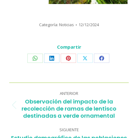
Categoría:
Noticias
12/12/2024
Compartir
Share
Share
Share
Share
Share
on
on
on
on
on
WhatsApp
LinkedIn
Pinterest
X
Facebook
Navegación
entre
ANTERIOR
Observación del impacto de la
publicaciones
recolección de ramas de lentisco
Publicación
destinadas a verde ornamental
anterior:
SIGUIENTE
Estudio demográfico de las poblaciones