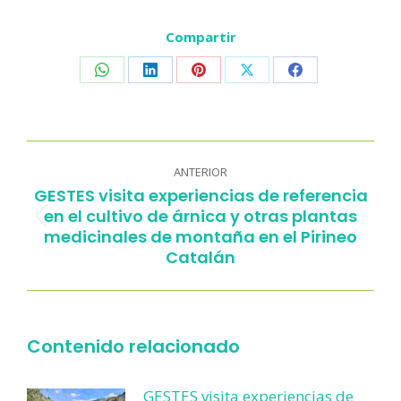
Compartir
Share
Share
Share
Share
Share
on
on
on
on
on
WhatsApp
LinkedIn
Pinterest
X
Facebook
Navegación
entre
ANTERIOR
GESTES visita experiencias de referencia
publicaciones
en el cultivo de árnica y otras plantas
Publicación
medicinales de montaña en el Pirineo
anterior:
Catalán
Contenido relacionado
GESTES visita experiencias de