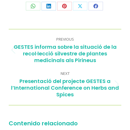
Share
Share
Share
Share
Share
on
on
on
on
on
WhatsApp
LinkedIn
Pinterest
X
Facebook
Post
navigation
PREVIOUS
GESTES informa sobre la situació de la
recol·lecció silvestre de plantes
Previous
medicinals als Pirineus
post:
NEXT
Presentació del projecte GESTES a
l’International Conference on Herbs and
Next
Spices
post:
Contenido relacionado